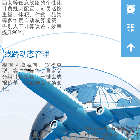
西安等任意线路的个性化
뀥
计费规则配置，可灵活按
重量、体积、件数、品类
等多维度自动核算运费，
낃
告别人工计算误差，效率
提升90%。
녕
线路动态管理
根据区域流向、货物类
型、客户等级等，自定义
分级计价策略，一键生成
报价单，快速响应市场变
化。
多端协同
司机APP扫码录单、财务
PC端一键开票、客户小