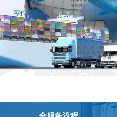
程序实时查单，全流程无
缝衔接。
零代码配置
无需IT基础，物流企业
可自主搭建计费规则，3
分钟完成新线路定价上
线。
开放集成
支持与TMS、
ERP及电子地图
API对接，打通物
流数据孤岛，构建
业务闭环。
全服务流程