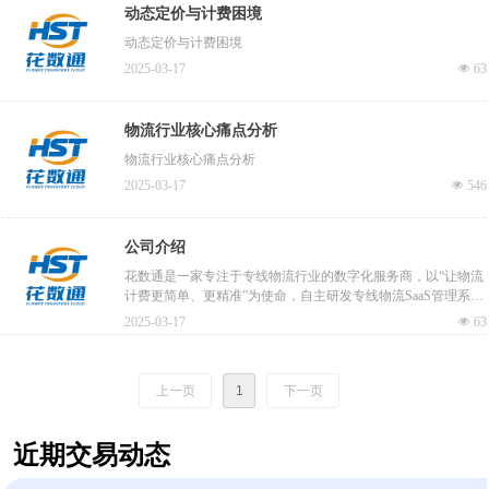
动态定价与计费困境
动态定价与计费困境
2025-03-17
넶
63
物流行业核心痛点分析
物流行业核心痛点分析
2025-03-17
넶
546
公司介绍
花数通是一家专注于专线物流行业的数字化服务商，以“让物流
计费更简单、更精准”为使命，自主研发专线物流SaaS管理系
统，通过智能化计费规则配置、全流程数据协同与精细化运营
2025-03-17
넶
63
工具，助力物流企业降本增效，实现业务数字化升级。
上一页
1
下一页
近期交易动态