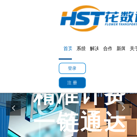
首页
产品
标准版
专业版
旗舰版
首页
系统功能
解决方案
合作案例
新闻中心
关
登录
注 册
精准计费
一链通达