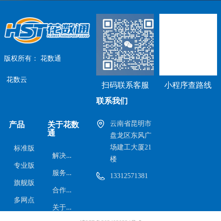
版权所有：
花数通
花数云
扫码联系客服
小程序查路线
联系我们
云南省昆明市
产品
关于花数
通
盘龙区东风广
场建工大厦21
标准版
解
决方案
楼
专业版
服
务范围
13312571381
旗舰版
合
作案例
多网点
关
于我们