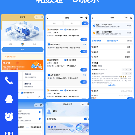
끅
뀩
뀥