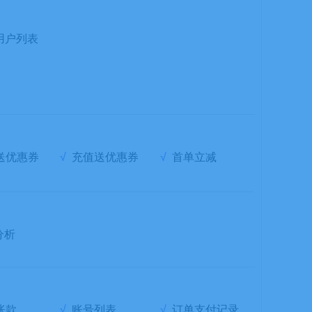
用户列表
送优惠券
√
充值送优惠券
√
首单立减
分析
账款
√
账号列表
√
订单支付记录