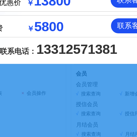
13800
联系
年优惠价
￥
√
搜索查询
√
运单
派单记录
5800
联系
费
￥
√
派单
车辆管理
13312571381
×
GPS
联系电话：
会员
会员管理
表
×
会员操作
√
搜索查询
√
新增
授信会员
√
搜索查询
√
授信
月结会员
√
搜索查询
√
月结