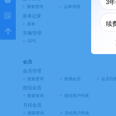
3
×
搜索查询
×
运单详情
낃
派单记录
续
×
派单
녕
车辆管理
×
GPS
会员
会员管理
×
搜索查询
×
新增会员
×
会员列
授信会员
×
搜索查询
×
授信用户列表
月结会员
×
搜索查询
×
月结用户列表