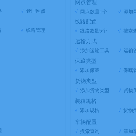
网点管理
路
√
管理网点
√
网点数量1个
√
添加
线路配置
路
√
线路管理
√
线路数量5个
√
搜索
运输方式
√
添加运输工具
√
运输
保藏类型
√
添加保藏
√
保藏
货物类型
√
添加货物类型
√
货物
装箱规格
√
添加规格
√
货物
车辆配置
理
√
搜索查询
√
添加