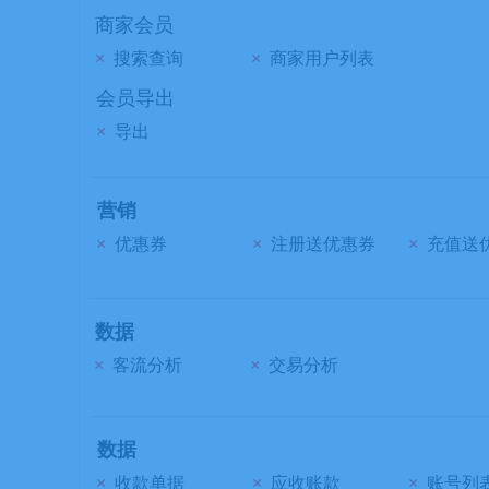
商家会员
×
搜索查询
×
商家用户列表
会员导出
×
导出
营销
×
优惠券
×
注册送优惠券
×
充值送
数据
×
客流分析
×
交易分析
数据
×
收款单据
×
应收账款
×
账号列