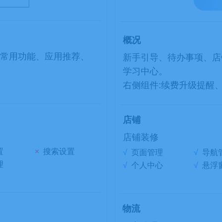
概况
常用功能、应用推荐、
新手引导、待办事项、店
学习中心。
。
右侧组件:续费升级提醒
店铺
店铺装修
置
×
搜索设置
√
页面管理
√
导航
理
√
个人中心
√
悬浮
物流