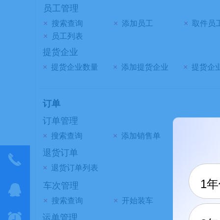
员工管理
×
搜索查询
×
添加员工
×
取件员
×
员工列表
提货企业
×
提货企业数量
×
添加提货企业
×
提货企
订单
订单管理
×
搜索查询
×
添加销售单
×
批量操
退货订单
끅
×
退货订单列表
1
车次管理
뀩
×
搜索查询
×
开始装车
×
发车
뀥
运单管理