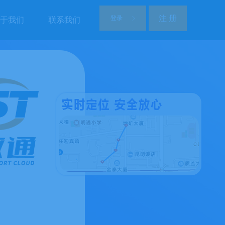
注 册
登录
ꁕ
于我们
联系我们