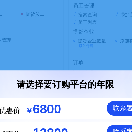
员工管理
工
×
提货员工
√
搜索查询
√
添加
√
员工列表
提货企业
业管理
√
提货企业数量
√
添加
额外付费
订单
订单管理
作
×
订单状态
请选择要订购平台的年限
√
搜索查询
√
添加
退货订单
√
退货订单列表
6800
联系
年优惠价
￥
车次管理
×
车次列表
√
搜索查询
√
开始
运单管理