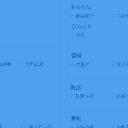
商家会员
√
搜索查询
√
商家
会员导出
√
导出
营销
优惠券
×
首单立减
√
优惠券
√
注册
数据
√
客流分析
√
交易
数据
表
×
订单支付记录
√
收款单据
√
应收