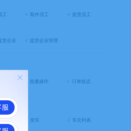
员工
×
取件员工
×
提货员工
提货企业
√
提货企业管理
ꁲ
销售单
√
批量操作
√
订单状态
客服
装车
√
发车
√
车次列表