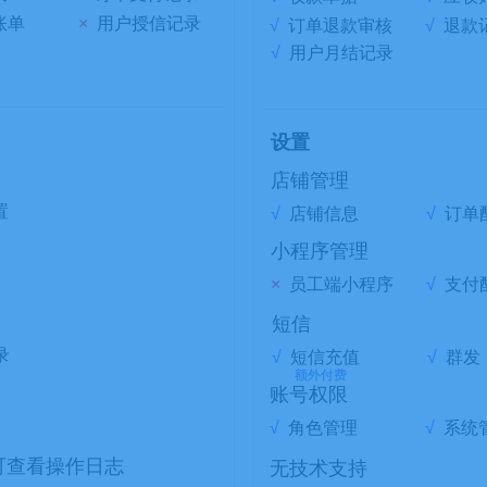
账单
×
用户授信记录
√
订单退款审核
√
退款
√
用户月结记录
设置
店铺管理
置
√
店铺信息
√
订单
小程序管理
×
员工端小程序
√
支付
短信
录
√
短信充值
√
群发
额外付费
账号权限
√
角色管理
√
系统
可查看操作日志
无技术支持