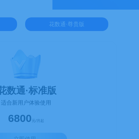
花数通·尊贵版
花数通·标准版
适合新用户体验使用
6800
元/月起