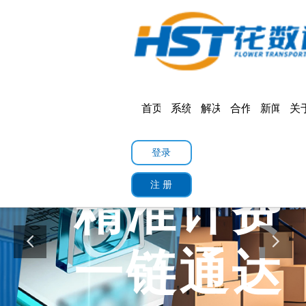
首页
产品
标准版
专业版
旗舰版
首页
系统功能
解决方案
合作案例
新闻中心
关
登录
注 册
精准计费
一链通达