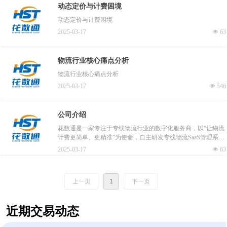
动态定价与计费困境
动态定价与计费困境
2025-03-17
넶
63
物流行业核心痛点分析
物流行业核心痛点分析
2025-03-17
넶
546
公司介绍
花数通是一家专注于专线物流行业的数字化服务商，以“让物流
计费更简单、更精准”为使命，自主研发专线物流SaaS管理系
统，通过智能化计费规则配置、全流程数据协同与精细化运营
2025-03-17
넶
63
工具，助力物流企业降本增效，实现业务数字化升级。
上一页
1
下一页
近期交易动态