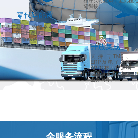
程序实时查单，全流程无
缝衔接。
零代码配置
无需IT基础，物流企业
可自主搭建计费规则，3
分钟完成新线路定价上
线。
开放集成
支持与TMS、
ERP及电子地图
API对接，打通物
流数据孤岛，构建
业务闭环。
全服务流程