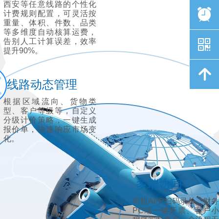
西安等任意线路的个性化
뀥
计费规则配置，可灵活按
重量、体积、件数、品类
等多维度自动核算运费，
낃
告别人工计算误差，效率
提升90%。
녕
线路动态管理
根据区域流向、货物类
型、客户等级等，自定义
分级计价策略，一键生成
报价单，快速响应市场变
化。
多端协同
司机APP扫码录单、财务
PC端一键开票、客户小