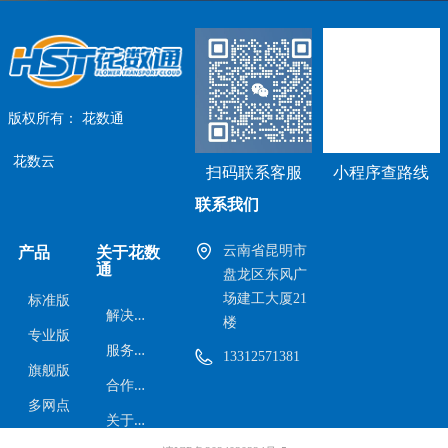
版权所有：
花数通
花数云
扫码联系客服
小程序查路线
联系我们
云南省昆明市
产品
关于花数
通
盘龙区东风广
场建工大厦21
标准版
解
决方案
楼
专业版
服
务范围
13312571381
旗舰版
合
作案例
多网点
关
于我们